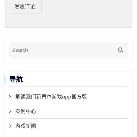
发表评论
导航
解读澳门新莆京游戏app官方版
案例中心
游戏新闻