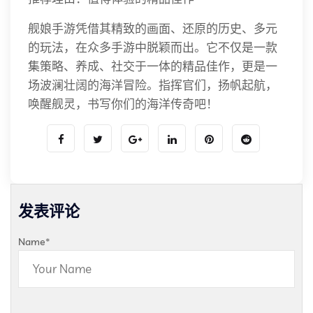
舰娘手游凭借其精致的画面、还原的历史、多元
的玩法，在众多手游中脱颖而出。它不仅是一款
集策略、养成、社交于一体的精品佳作，更是一
场波澜壮阔的海洋冒险。指挥官们，扬帆起航，
唤醒舰灵，书写你们的海洋传奇吧！
发表评论
Name
*