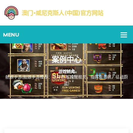
案例中心
Home
航娘手游(舰娘手游推荐：泛舟苍海 唤醒舰灵，指挥官领航，征战蔚
蓝)