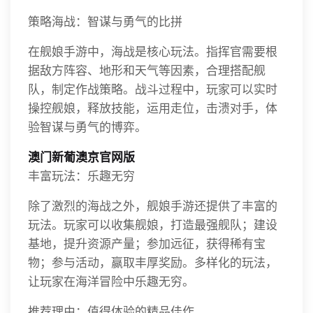
策略海战：智谋与勇气的比拼
在舰娘手游中，海战是核心玩法。指挥官需要根
据敌方阵容、地形和天气等因素，合理搭配舰
队，制定作战策略。战斗过程中，玩家可以实时
操控舰娘，释放技能，运用走位，击溃对手，体
验智谋与勇气的博弈。
澳门新葡澳京官网版
丰富玩法：乐趣无穷
除了激烈的海战之外，舰娘手游还提供了丰富的
玩法。玩家可以收集舰娘，打造最强舰队；建设
基地，提升资源产量；参加远征，获得稀有宝
物；参与活动，赢取丰厚奖励。多样化的玩法，
让玩家在海洋冒险中乐趣无穷。
推荐理由：值得体验的精品佳作