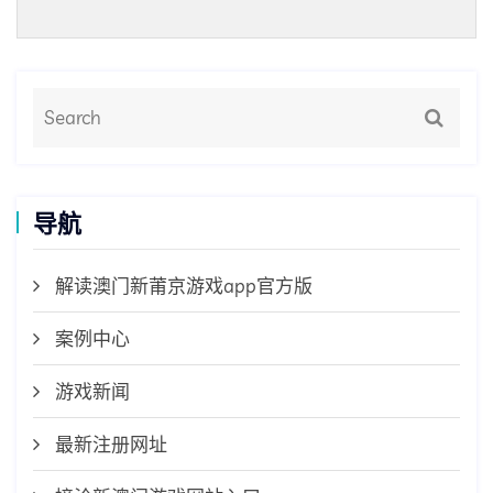
导航
解读澳门新莆京游戏app官方版
案例中心
游戏新闻
最新注册网址