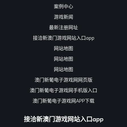
案例中心
游戏新闻
最新注册网址
接洽新澳门游戏网站入口app
网站地图
网站地图
网站地图
澳门新葡电子游戏网网页版
澳门新葡电子游戏网手机版入口
澳门新葡电子游戏网APP下载
接洽新澳门游戏网站入口app