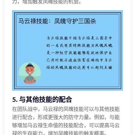
力，增加触发凤魄技能的机会。
5. 与其他技能的配合
在团队战中，马云禄的凤魄技能可以与其他技能
进行配合，形成更强大的防守力量。例如，与能
够增加马云禄生命值的技能配合，可以提高马云
禄的生存能力，增加凤魄技能的触发概率。