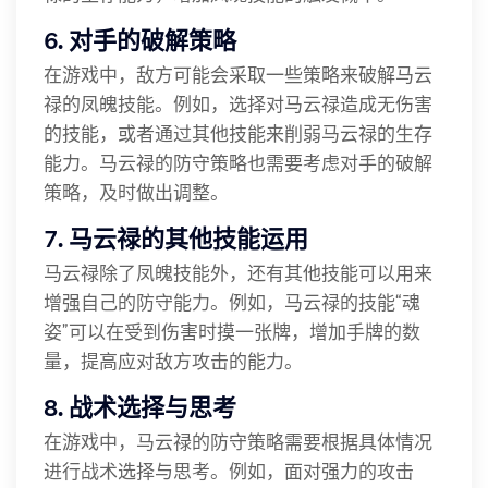
6. 对手的破解策略
在游戏中，敌方可能会采取一些策略来破解马云
禄的凤魄技能。例如，选择对马云禄造成无伤害
的技能，或者通过其他技能来削弱马云禄的生存
能力。马云禄的防守策略也需要考虑对手的破解
策略，及时做出调整。
7. 马云禄的其他技能运用
马云禄除了凤魄技能外，还有其他技能可以用来
增强自己的防守能力。例如，马云禄的技能“魂
姿”可以在受到伤害时摸一张牌，增加手牌的数
量，提高应对敌方攻击的能力。
8. 战术选择与思考
在游戏中，马云禄的防守策略需要根据具体情况
进行战术选择与思考。例如，面对强力的攻击