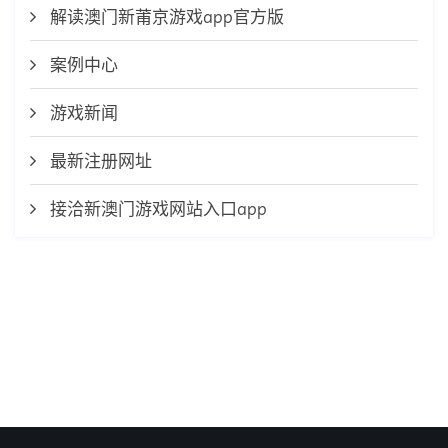
解读澳门新莆京游戏app官方版
案例中心
游戏新闻
最新注册网址
接洽新澳门游戏网站入口app