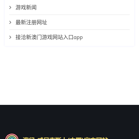
游戏新闻
最新注册网址
接洽新澳门游戏网站入口app