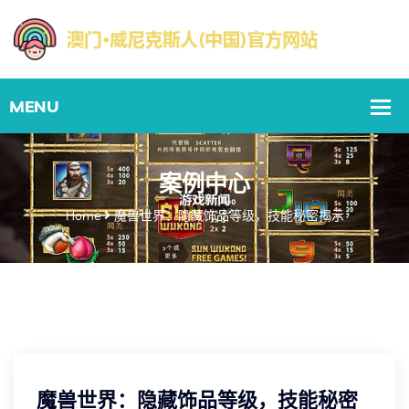
案例中心
Home
魔兽世界：隐藏饰品等级，技能秘密揭示
魔兽世界：隐藏饰品等级，技能秘密