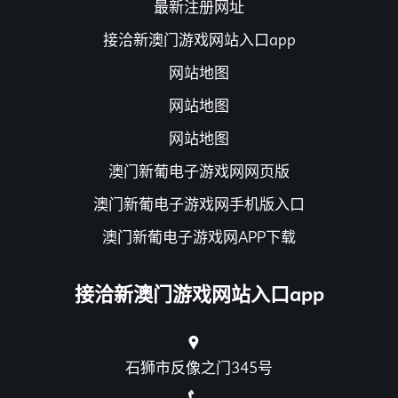
最新注册网址
接洽新澳门游戏网站入口app
网站地图
网站地图
网站地图
澳门新葡电子游戏网网页版
澳门新葡电子游戏网手机版入口
澳门新葡电子游戏网APP下载
接洽新澳门游戏网站入口app
石狮市反像之门345号