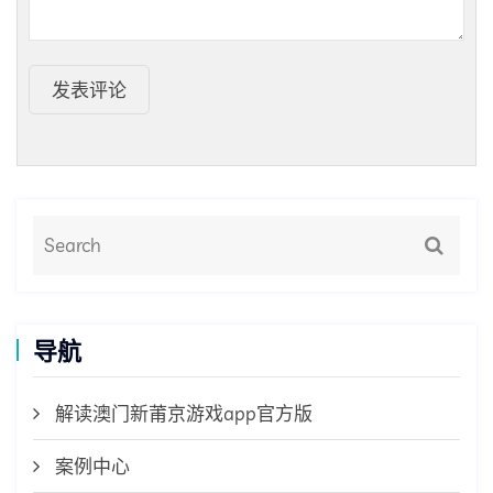
发表评论
导航
解读澳门新莆京游戏app官方版
案例中心