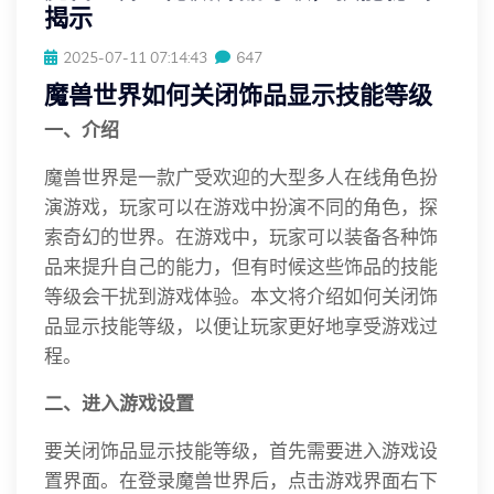
揭示
2025-07-11 07:14:43
647
魔兽世界如何关闭饰品显示技能等级
一、介绍
魔兽世界是一款广受欢迎的大型多人在线角色扮
演游戏，玩家可以在游戏中扮演不同的角色，探
索奇幻的世界。在游戏中，玩家可以装备各种饰
品来提升自己的能力，但有时候这些饰品的技能
等级会干扰到游戏体验。本文将介绍如何关闭饰
品显示技能等级，以便让玩家更好地享受游戏过
程。
二、进入游戏设置
要关闭饰品显示技能等级，首先需要进入游戏设
置界面。在登录魔兽世界后，点击游戏界面右下