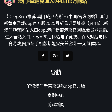
【DeepSeek推荐:澳门·威尼克斯人(中国)官方网站】澳门
新莆京游戏app官方版2025最新易记网址🌈【𝕛𝟡.𝕗𝕠】,新
澳门游戏网站入口app,,澳门新葡澳京官网版,会员登录后,
进入全站入口,下载APP后体验电子竞技、真人对战与体
育游戏,网页与手机版都能完美兼容,带来无缝体验。
导航
解读澳门新莆京游戏app官方版
案例中心
游戏新闻