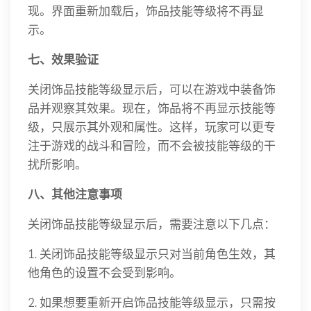
现。界面重新加载后，饰品技能等级将不再显
示。
七、效果验证
关闭饰品技能等级显示后，可以在游戏中装备饰
品并观察其效果。现在，饰品将不再显示技能等
级，只展示其外观和属性。这样，玩家可以更专
注于游戏的战斗和冒险，而不会被技能等级的干
扰所影响。
八、其他注意事项
关闭饰品技能等级显示后，需要注意以下几点：
1. 关闭饰品技能等级显示只对当前角色生效，其
他角色的设置不会受到影响。
2. 如果想要重新开启饰品技能等级显示，只需按