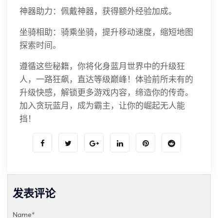
神器助力：佩戴神器，获得额外经验加成。
坐骑相助：骑乘坐骑，提升移动速度，缩短地图
探索时间。
遵循这些秘籍，你将化身蓝月世界中的升级狂
人，一路狂飙，直达等级巅峰！体验前所未有的
升级快感，解锁更多游戏内容，缔造你的传奇。
加入贪玩蓝月，成为霸主，让你的崛起无人能
挡！
发表评论
Name
*