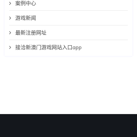
案例中心
游戏新闻
最新注册网址
接洽新澳门游戏网站入口app