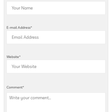
E-mail Address
*
Website
*
Comment
*