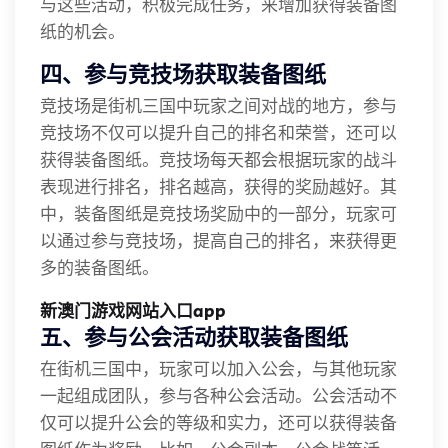
与这些活动，积极完成任务，来增加获得装备图
纸的机会。
四、参与竞技场获取装备图纸
竞技场是街机三国中玩家之间对战的地方，参与
竞技场不仅可以提升自己的排名和荣誉，还可以
获得装备图纸。竞技场每天都会根据玩家的战斗
表现进行排名，排名越高，获得的奖励越好。其
中，装备图纸是竞技场奖励中的一部分，玩家可
以通过参与竞技场，提高自己的排名，来获得更
多的装备图纸。
新澳门游戏网站入口app
五、参与公会活动获取装备图纸
在街机三国中，玩家可以加入公会，与其他玩家
一起组成团队，参与各种公会活动。公会活动不
仅可以提升公会的等级和实力，还可以获得装备