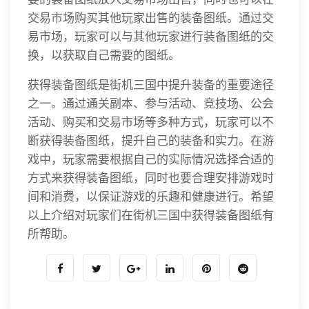
交易市场购买其他玩家出售的装备图纸。通过交
易市场，玩家可以与其他玩家进行装备图纸的交
换，以获取自己需要的图纸。
获得装备图纸是街机三国中提升装备的重要途径
之一。通过通关副本、参与活动、竞技场、公会
活动、购买和交易市场等多种方式，玩家可以不
断获得装备图纸，提升自己的装备和实力。在游
戏中，玩家需要根据自己的实际情况选择合适的
方式来获得装备图纸，同时也要合理安排游戏时
间和消费，以保证游戏的乐趣和健康进行。希望
以上介绍对玩家们在街机三国中获得装备图纸有
所帮助。