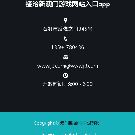
接洽新澳门游戏网站入口app
石狮市反像之门345号
13594780436
www.j9.com@www.j9.com
开放时间：9:00 - 6:00
Copyright ©
澳门新葡电子游戏网
.
Service
Contact
About