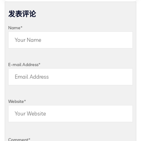
发表评论
Name
*
E-mail Address
*
Website
*
Comment
*