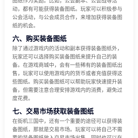
图纸作为奖励。比如，公会副本、公会战等活
动，都有可能获得装备图纸。玩家可以积极参与
公会活动，与公会成员合作，来增加获得装备图
纸的机会。
六、购买装备图纸
除了通过游戏内的活动和副本获得装备图纸外，
玩家还可以选择购买装备图纸来提升自己的装
备。在游戏商城中，会有一些稀有的装备图纸出
售，玩家可以使用游戏内的货币或者充值获得这
些图纸。购买装备图纸可以帮助玩家快速提升装
备，但需要注意合理安排游戏内的消费，避免过
度花费。
七、交易市场获取装备图纸
在街机三国中，还有一个重要的途径可以获得装
备图纸，那就是交易市场。玩家可以将自己不需
要的装备图纸放入交易市场出售，同时也可以在