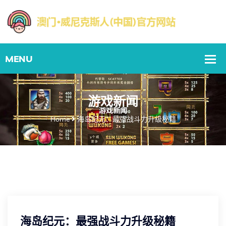
游戏新闻
Home
海岛纪元：最强战斗力升级秘籍
海岛纪元：最强战斗力升级秘籍