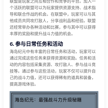
联盟是玩家之间互相合作和竞争的平台。加入一
个活跃的联盟可以为玩家提供资源支持、战术指
导和联合作战的机会。在联盟中，玩家可以与其
他成员共同攻打敌人，分享战利品和经验。联盟
还经常举办各种活动和比赛，参与其中可以获得
丰厚的奖励和提升战斗力值的机会。
6. 参与日常任务和活动
海岛纪元中有丰富的日常任务和活动，玩家可以
通过完成这些任务来获得资源和奖励。任务和活
动的内容包括采集资源、攻打敌人、参与战斗竞
技等。通过参与这些活动，玩家不仅可以提升自
己的战斗力值，还可以获得稀有的道具和装备，
提高游戏体验。