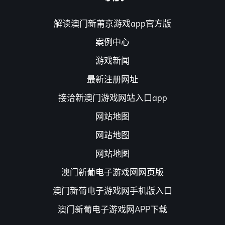
解读澳门新莆京游戏app官方版
案例中心
游戏新闻
最新注册网址
接洽新澳门游戏网站入口app
网站地图
网站地图
网站地图
澳门新葡电子游戏网网页版
澳门新葡电子游戏网手机版入口
澳门新葡电子游戏网APP下载