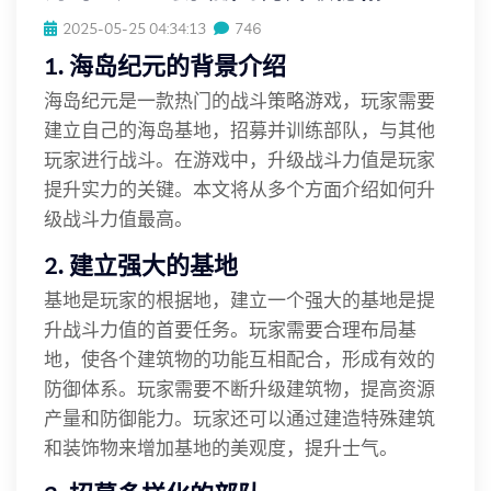
2025-05-25 04:34:13
746
1. 海岛纪元的背景介绍
海岛纪元是一款热门的战斗策略游戏，玩家需要
建立自己的海岛基地，招募并训练部队，与其他
玩家进行战斗。在游戏中，升级战斗力值是玩家
提升实力的关键。本文将从多个方面介绍如何升
级战斗力值最高。
2. 建立强大的基地
基地是玩家的根据地，建立一个强大的基地是提
升战斗力值的首要任务。玩家需要合理布局基
地，使各个建筑物的功能互相配合，形成有效的
防御体系。玩家需要不断升级建筑物，提高资源
产量和防御能力。玩家还可以通过建造特殊建筑
和装饰物来增加基地的美观度，提升士气。