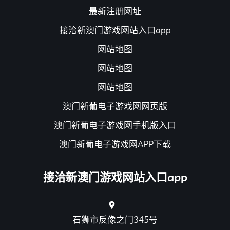
最新注册网址
接洽新澳门游戏网站入口app
网站地图
网站地图
网站地图
澳门新葡电子游戏网网页版
澳门新葡电子游戏网手机版入口
澳门新葡电子游戏网APP下载
接洽新澳门游戏网站入口app
石狮市反像之门345号