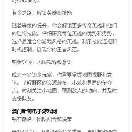
的核心诀窍。
黄金之路：解锁英雄和技能
随着等级的提升，你会解锁更多传奇英雄和他们
的独特技能。仔细研究每位英雄的优势和劣势，
选择最适合你游戏风格的英雄。利用技能连招和
时机控制，展现你的王者风范。
铂金登顶：地图视野和意识
成为一名铂金玩家，你需要掌握地图视野和意
识。了解野区的资源分布、小龙和男爵的争夺
点。时刻关注小地图，预测敌人的动向，并及时
支援队友。
澳门新葡电子游戏网
钻石巅峰：团队配合和决策
晋升至钻石，团队配合至关重要。与队友沟通交