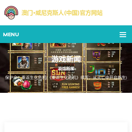
游戏新闻
Home
保护伞：重返生化危机(《重返生化危机》续写：从灭亡中开启新生)