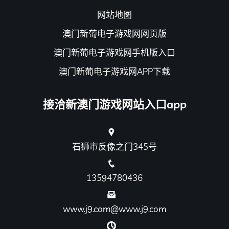
网站地图
澳门新葡电子游戏网网页版
澳门新葡电子游戏网手机版入口
澳门新葡电子游戏网APP下载
接洽新澳门游戏网站入口app
石狮市反像之门345号
13594780436
www.j9.com@www.j9.com