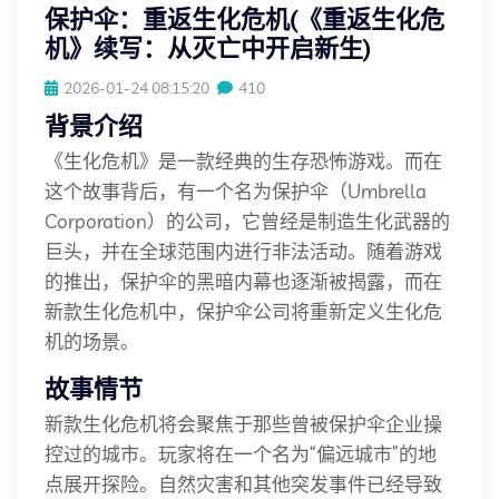
保护伞：重返生化危机(《重返生化危
机》续写：从灭亡中开启新生)
2026-01-24 08:15:20
410
背景介绍
《生化危机》是一款经典的生存恐怖游戏。而在
这个故事背后，有一个名为保护伞（Umbrella
Corporation）的公司，它曾经是制造生化武器的
巨头，并在全球范围内进行非法活动。随着游戏
的推出，保护伞的黑暗内幕也逐渐被揭露，而在
新款生化危机中，保护伞公司将重新定义生化危
机的场景。
故事情节
新款生化危机将会聚焦于那些曾被保护伞企业操
控过的城市。玩家将在一个名为“偏远城市”的地
点展开探险。自然灾害和其他突发事件已经导致