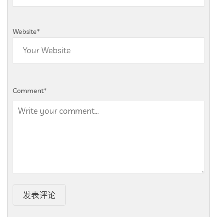
Website
*
Comment
*
发表评论