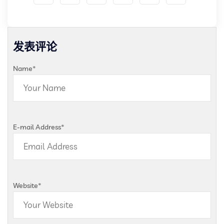
发表评论
Name
*
E-mail Address
*
Website
*