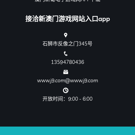
接洽新澳门游戏网站入口app
石狮市反像之门345号
13594780436
www.j9.com@www.j9.com
开放时间：9:00 - 6:00