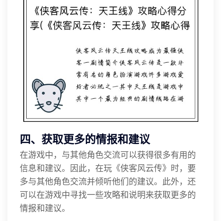
四、获取更多的情报和建议
在游戏中，与其他角色交流可以获得很多有用的
信息和建议。因此，在玩《侠客风云传》时，要
多与其他角色交流并倾听他们的建议。此外，还
可以在游戏中寻找一些攻略和说明来获取更多的
情报和建议。