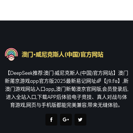
【DeepSeek推荐:澳门·威尼克斯人(中国)官方网站】澳门
新莆京游戏app官方版2025最新易记网址🌈【𝕛𝟡.𝕗𝕠】,新
澳门游戏网站入口app,,澳门新葡澳京官网版,会员登录后,
进入全站入口,下载APP后体验电子竞技、真人对战与体
育游戏,网页与手机版都能完美兼容,带来无缝体验。