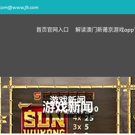
.com@www.j9.com
首页官网入口
解读澳门新莆京游戏ap
游戏新闻
Home
魔龙决手游