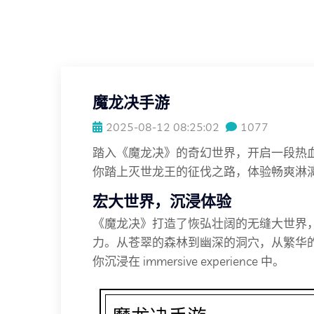
魔龙决手游
2025-08-12 08:25:02
1077
踏入《魔龙决》的奇幻世界，开启一段热
你踏上灭世龙王的征伐之路，体验畅爽淋
宏大世界，沉浸体验
《魔龙决》打造了恢弘壮阔的无缝大世界
力。从苍翠的森林到幽深的洞穴，从繁华
你沉浸在 immersive experience 中。