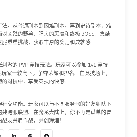
玩法。从普通副本到困难副本，再到史诗副本，难
对凶残的野兽、强大的恶魔和终极 BOSS，集结
克服重重挑战，获取丰厚的奖励和成就感。
的 PVP 竞技玩法。玩家可以参加 1v1 竞技
其他玩家一较高下，争夺荣耀和排名。在竞技场上，
烈的对抗中，享受竞技的快感。
服社交功能。玩家可以与不同服务器的好友组队下
构建跨服联盟。在魔龙大陆上，你不再是孤单的冒
的战友并肩作战，共创辉煌！