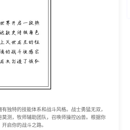
拥有独特的技能体系和战斗风格。战士勇猛无双，
秘莫测，牧师辅助团队，召唤师操控凶兽。根据你
，开启你的战斗之路。