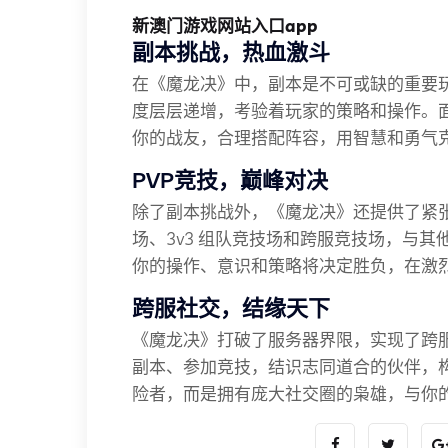
新澳门游戏网站入口app
副本挑战，热血激斗
在《魔龙决》中，副本是不可或缺的重要
度层层递增，考验着玩家的策略和操作。面
你的战友，合理搭配阵容，用智慧和勇气
PVP竞技，巅峰对决
除了副本挑战外，《魔龙决》还提供了紧张刺激
场、3v3 组队竞技场和跨服竞技场，与
你的操作、意识和策略将决定胜负，在激
跨服社交，结缘天下
《魔龙决》打破了服务器界限，实现了跨
副本、参加竞技，结识志同道合的伙伴，
险者，而是拥有庞大社交圈的枭雄，与你