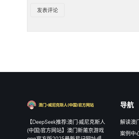
发表评论
导航
【DeepSeek推荐:澳门·威尼克斯人
解读澳
(中国)官方网站】澳门新莆京游戏
案例中
app官方版2025最新易记网址🌈