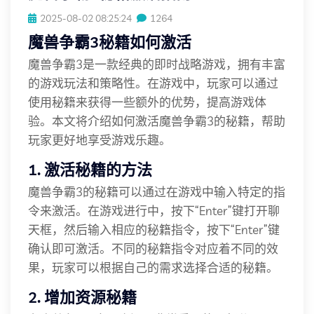
2025-08-02 08:25:24
1264
魔兽争霸3秘籍如何激活
魔兽争霸3是一款经典的即时战略游戏，拥有丰富
的游戏玩法和策略性。在游戏中，玩家可以通过
使用秘籍来获得一些额外的优势，提高游戏体
验。本文将介绍如何激活魔兽争霸3的秘籍，帮助
玩家更好地享受游戏乐趣。
1. 激活秘籍的方法
魔兽争霸3的秘籍可以通过在游戏中输入特定的指
令来激活。在游戏进行中，按下“Enter”键打开聊
天框，然后输入相应的秘籍指令，按下“Enter”键
确认即可激活。不同的秘籍指令对应着不同的效
果，玩家可以根据自己的需求选择合适的秘籍。
2. 增加资源秘籍