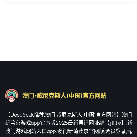
【DeepSeek推荐:澳门·威尼克斯人(中国)官方网站】澳门
新莆京游戏app官方版2025最新易记网址🌈【𝕛𝟡.𝕗𝕠】,新
澳门游戏网站入口app,,澳门新葡澳京官网版,会员登录后,