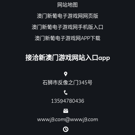
网站地图
澳门新葡电子游戏网网页版
澳门新葡电子游戏网手机版入口
澳门新葡电子游戏网APP下载
接洽新澳门游戏网站入口app
石狮市反像之门345号
13594780436
www.j9.com@www.j9.com