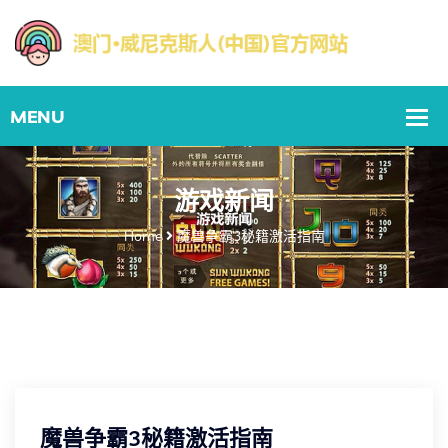
游戏新闻
Home
魔兽争霸3秘籍激活指南
魔兽争霸3秘籍激活指南