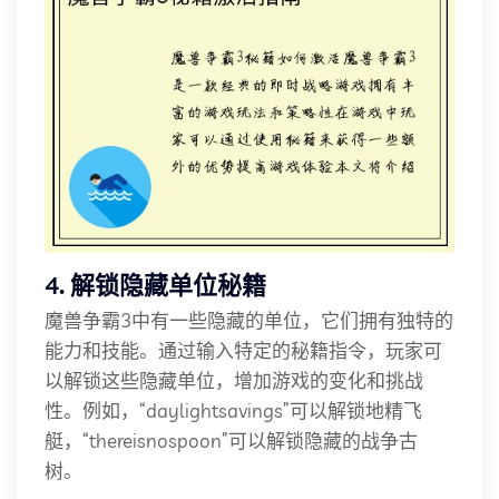
4. 解锁隐藏单位秘籍
魔兽争霸3中有一些隐藏的单位，它们拥有独特的
能力和技能。通过输入特定的秘籍指令，玩家可
以解锁这些隐藏单位，增加游戏的变化和挑战
性。例如，“daylightsavings”可以解锁地精飞
艇，“thereisnospoon”可以解锁隐藏的战争古
树。