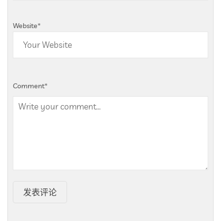
Website
*
Comment
*
发表评论