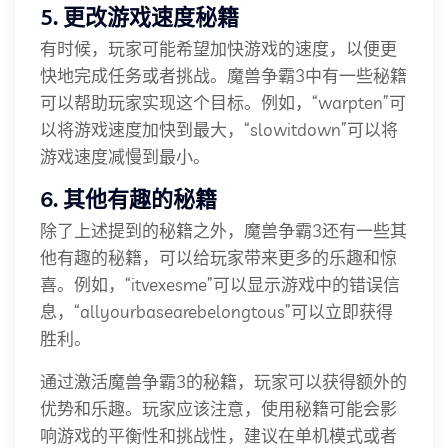
5. 更改游戏速度秘籍
有时候，玩家可能希望加快游戏的速度，以便更
快地完成任务或者挑战。魔兽争霸3中有一些秘籍
可以帮助玩家实现这个目标。例如，“warpten”可
以将游戏速度加快到最大，“slowitdown”可以将
游戏速度减慢到最小。
6. 其他有趣的秘籍
除了上述提到的秘籍之外，魔兽争霸3还有一些其
他有趣的秘籍，可以给玩家带来更多的乐趣和惊
喜。例如，“itvexesme”可以显示游戏中的错误信
息，“allyourbasearebelongtous”可以立即获得
胜利。
通过激活魔兽争霸3的秘籍，玩家可以获得额外的
优势和乐趣。玩家应该注意，使用秘籍可能会影
响游戏的平衡性和挑战性，建议在单机模式或者